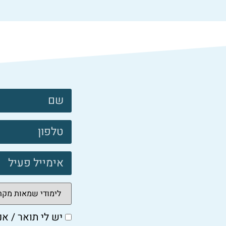
צרו
קשר
פוטר
יש לי תואר / אנ