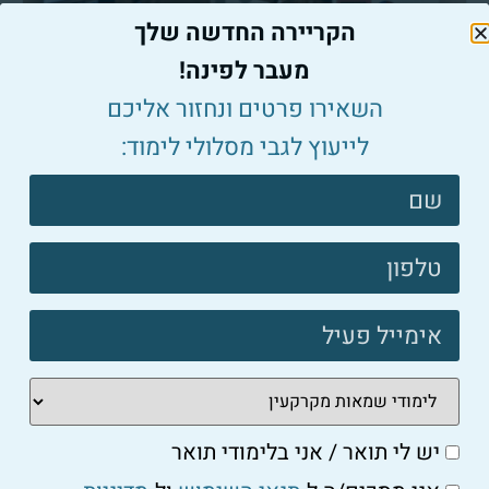
הקריירה החדשה שלך
מעבר לפינה!
כללי
השאירו פרטים ונחזור אליכם
כיצד להעריך אמנות מבלי להיות אומן בעצמך?
לייעוץ לגבי מסלולי לימוד:
למאמר המלא ←
צרו
קשר
פוטר
כללי
איך להבין את הערכת האמנות בעידן המודרני?
למאמר המלא ←
יש לי תואר / אני בלימודי תואר