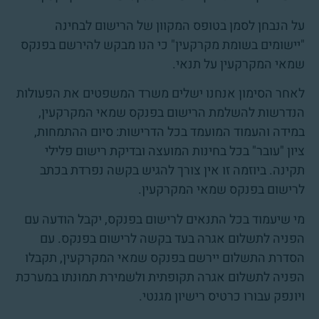
על הנבחן לסמן בטופס המקוון של הרישום לבחינה
"יישומים בשומת מקרקעין" כי הנו מבקש להירשם בפנקס
שמאי המקרקעין על תנאי.
לאחר הסימון אנחנו ישלים משרד המשפטים את הפעולות
הנדרשות להשלמת הרישום בפנקס שמאי המקרקעין,
במידה והעמוד המועמד בכל הדרישות: סיום ההתמחות,
ציון "עובר" בכל בחינות המועצה ובדיקת רישום פלילי
תקינה. ביוזמה זו אין צורך להגיש בקשה נפרדת בכתב
לרישום בפנקס שמאי המקרקעין.
מי שיעמוד בכל התנאים לרישום בפנקס, יקבל הודעה עם
הפניה לתשלום אגרה בעד בקשה לרישום בפנקס. עם
הסדרת התשלום יירשם בפנקס שמאי המקרקעין, תקבלו
הפניה לתשלום אגרה תקופתית ולשמירת תמונתו במערכת
ויונפק עבורו כרטיס רישיון מגנטי.