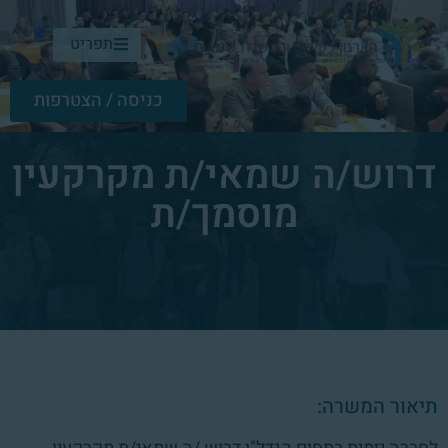
תפריט
כניסה / הצטרפות
דרוש/ה שמאי/ת מקרקעין
מוסמך/ת
תיאור המשרה: