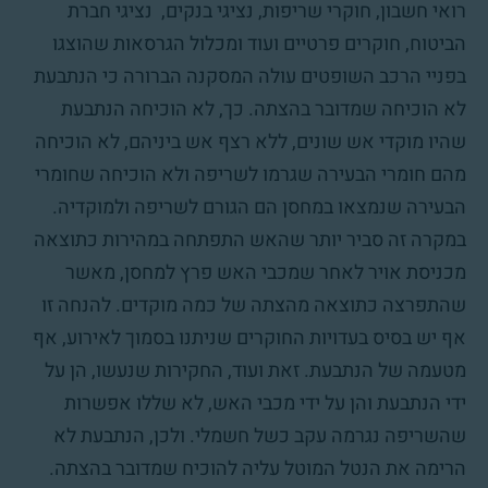
רואי חשבון, חוקרי שריפות, נציגי בנקים, נציגי חברת
הביטוח, חוקרים פרטיים ועוד ומכלול הגרסאות שהוצגו
בפניי הרכב השופטים עולה המסקנה הברורה כי הנתבעת
לא הוכיחה שמדובר בהצתה. כך, לא הוכיחה הנתבעת
שהיו מוקדי אש שונים, ללא רצף אש ביניהם, לא הוכיחה
מהם חומרי הבעירה שגרמו לשריפה ולא הוכיחה שחומרי
הבעירה שנמצאו במחסן הם הגורם לשריפה ולמוקדיה.
במקרה זה סביר יותר שהאש התפתחה במהירות כתוצאה
מכניסת אויר לאחר שמכבי האש פרץ למחסן, מאשר
שהתפרצה כתוצאה מהצתה של כמה מוקדים. להנחה זו
אף יש בסיס בעדויות החוקרים שניתנו בסמוך לאירוע, אף
מטעמה של הנתבעת. זאת ועוד, החקירות שנעשו, הן על
ידי הנתבעת והן על ידי מכבי האש, לא שללו אפשרות
שהשריפה נגרמה עקב כשל חשמלי. ולכן, הנתבעת לא
הרימה את הנטל המוטל עליה להוכיח שמדובר בהצתה.