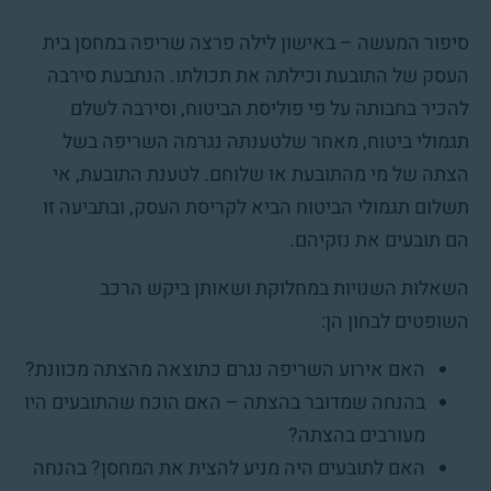
סיפור המעשה – באישון לילה פרצה שריפה במחסן בית
העסק של התובעת וכילתה את תכולתו. הנתבעת סירבה
להכיר בחבותה על פי פוליסת הביטוח, וסירבה לשלם
תגמולי ביטוח, מאחר שלטענתה נגרמה השריפה בשל
הצתה של מי מהתובעת או שלוחם. לטענת התובעת, אי
תשלום תגמולי הביטוח הביא לקריסת העסק, ובתביעה זו
הם תובעים את נזקיהם.
השאלות השנויות במחלוקת ושאותן ביקש הרכב
השופטים לבחון הן:
האם אירוע השריפה נגרם כתוצאה מהצתה מכוונת?
בהנחה שמדובר בהצתה – האם הוכח שהתובעים היו
מעורבים בהצתה?
האם לתובעים היה מניע להצית את המחסן? בהנחה