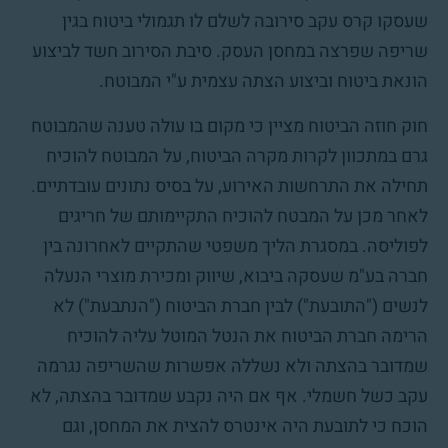
שעסקו קרס עקב סירובה לשלם לו תגמולי ביטוח בגין
שריפה שפרצה במחסן העסק. סיבת הסירוב חשד לביצוע
הונאת ביטוח וביצוע הצתה עצמית ע"י המבוטח.
חוק חוזה הביטוח מציין כי מקום בו עולה טענה שהמבוטח
גרם במתכוון לקרות מקרה הביטוח, על המבוטח להוכיח
תחילה את התרחשות האירוע, על בסיס נתונים עובדתיים.
לאחר מכן על המבטח להוכיח התקיימותם של חריגים
לפוליסה. במסגרת הליך משפטי שהתקיים לאחרונה בין
חברה בע"מ שעסקה ביבוא, שיווק ומכירת מוצרי הנעלה
לנשים ("התובעת") לבין חברת הביטוח ("הנתבעת") לא
הרימה חברת הביטוח את הנטל המוטל עליה להוכיח
שמדובר בהצתה ולא נשללה אפשרות שהשריפה נגרמה
עקב כשל חשמלי. אף אם היה נקבע שמדובר בהצתה, לא
הוכח כי לתובעת היה אינטרס להצית את המחסן, וגם