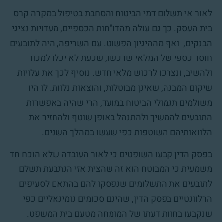
לאור אי תשלום דמי הביטוח והסחבת בטיפול במקרה קרס
בית העסק. כך גם עולה מהדו"חות הכספיים, מעדויות נציגי
הבנקים, ואף מההיגיון הפשוט. עם השריפה, היה לתובעים
חוסר כספי של המלאי שרכשו, שכעת לא יכלו למכור
ולהשיב, ונצרכו לרכוש מלאי חדש. נוסיף לכך את עלויות
שיקום המבנה, שאינן מבוטלות, והוצאות נלוות. לו היו
משולמים תגמולי הביטוח במועד, הרי שהיה באפשרות
התובעים להמשיך ולהתנהל באופן שוטף ולהחזיר את
הלוואותיהם השוטפות כפי שעשו במהלך השנים.
בפסק הדין קבעו השופטים כי לאור העובדה שלא הוכח חד
משמעית כי המבוטח הוא זה שהצית אזי הנתבעת תשלם
לתובעים את התשלומים שנפסקו להם בהתאם לסעיפים
הרלוונטיים בפסק הדין, שהינם סכומים נומינאליים כפי
שנקבעו בחוות דעתו של המומחה מטעם בית המשפט.