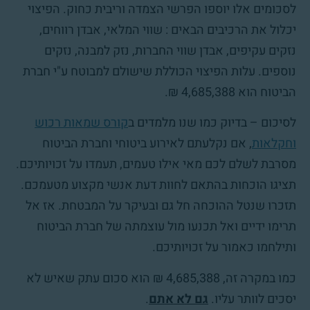
לסכומים אלו יוספו הפרשי הצמדה וריבית כחוק. הפיצוי
יכלול את הרכיבים הבאים : שווי המלאי, אבדן רווחים,
נזקים עקיפים, אבדן שווי החברות, נזק למבנה, נזקים
נוספים. עלות הפיצוי הכוללת שישולם למבוטח ע"י חברת
הביטוח הוא 4,685,388 ₪.
לסיכום – בדיוק כמו שנו מלמדים ב
קורס שמאות רכוש
וחקלאות
, אם נקלעתם לאירוע ביטוחי וחברת הביטוח
מסרבת לשלם לכם מאי אילו טעמים, תעמדו על זכויותיכם.
תציגו הוכחות בהתאם לחוות דעת אנשי מקצוע מטעמכם.
תזכרו שנטל ההוכחה חל גם ובעיקר על המבטחת. אז אל
תרימו ידיים ואל תכנעו מול עוצמתה של חברת הביטוח
ותילחמו כאמור על זכויותיכם.
כמו במקרה זה, 4,685,388 ₪ הוא סכום עתק שאיש לא
יסכים לוותר עליו.
גם לא אתם
.