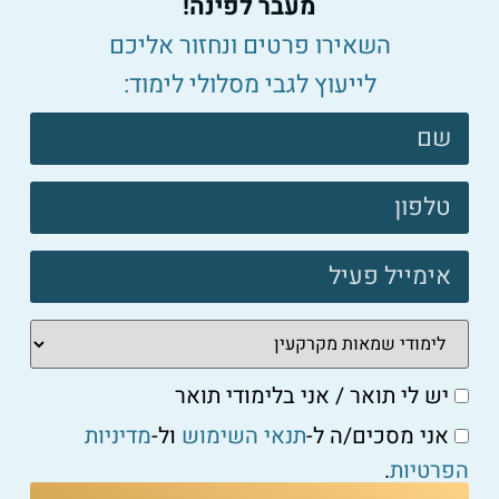
מעבר לפינה!
הבחירה הנכונה: איך לזהות שמאי נזקים מנוסה ומתאים
למאמר המלא ←
השאירו פרטים ונחזור אליכם
לייעוץ לגבי מסלולי לימוד:
צרו
קשר
פוטר
שמאי נזקים
כיצד שמאי נזקים יכול להציל אתכם מהפסדים כלכליים
כבדים?
למאמר המלא ←
יש לי תואר / אני בלימודי תואר
אני מסכים/ה ל-
תנאי השימוש
ול-
מדיניות
הפרטיות
.