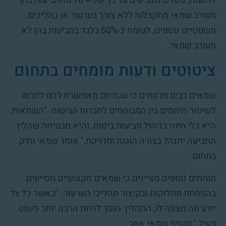
לדוגמה, נתונים מצביעים על כך שכ-70% מהתביעות בהן
מעורב שמאי מתקבלות ללא צורך בערעור או בהליכים
משפטיים נוספים, לעומת כ-50% בלבד בתביעות בהן לא
מעורב שמאי.
ציטוטים ודעות מומחים בתחום
שמאים רבים מדווחים כי עבודתם מאפשרת להם לתרום
לשיפור היחסים בין המבוטחים לחברות הביטוח. "השמאות
היא כלי חיוני בניהול תביעות ביטוח, והיא מבטיחה שהליך
התביעה יתנהל בצורה הוגנת ומדויקת," אומר שמאי ותיק
בתחום.
מומחים נוספים מציינים כי שמאים מקצועיים מסייעים
בהפחתת מחלוקות ובקיצור תהליכי הערעור. "כאשר כל צד
יודע מה מצפה לו, התהליך הופך להיות הרבה יותר פשוט
ויעיל," מוסיף שמאי אחר.