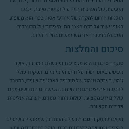
הסיכונים הכרוכים בהטמעת טכנולוגיות חדשות, יבחן את
הפגיעּות של מערכות המידע לתקיפות סייבר, ויגבש
תוכניות חירום למקרה של אירועי אסון. בכך, הוא משפיע
באופן ישיר על רמת האבטחה והיציבות של המערכות
הטכנולוגיות בהן אנו משתמשים בחיי היומיום.
סיכום והמלצות
סוקר הסיכונים הוא מקצוע חיוני בעולם המודרני, אשר
משפיע באופן ישיר על חיינו היומיומיים. תפקידו כולל
זיהוי, הערכה וניהול של סיכונים בארגונים שונים, במטרה
להבטיח את יציבותם ורווחיותם. הכישורים הנדרשים ממנו
כוללים ידע מקצועי, יכולות ניתוח נתונים, חשיבה אנליטית
ויכולות תקשורת.
חשיבות תפקידו גוברת בעולם המודרני, שמאופיין בשינויים
מהירים ובחשיפה לסיכונים רבים. סוקר הסיכונים משמש