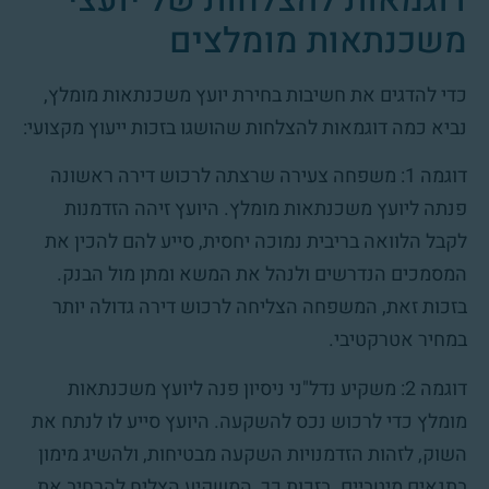
משכנתאות מומלצים
כדי להדגים את חשיבות בחירת יועץ משכנתאות מומלץ,
נביא כמה דוגמאות להצלחות שהושגו בזכות ייעוץ מקצועי:
דוגמה 1: משפחה צעירה שרצתה לרכוש דירה ראשונה
פנתה ליועץ משכנתאות מומלץ. היועץ זיהה הזדמנות
לקבל הלוואה בריבית נמוכה יחסית, סייע להם להכין את
המסמכים הנדרשים ולנהל את המשא ומתן מול הבנק.
בזכות זאת, המשפחה הצליחה לרכוש דירה גדולה יותר
במחיר אטרקטיבי.
דוגמה 2: משקיע נדל"ני ניסיון פנה ליועץ משכנתאות
מומלץ כדי לרכוש נכס להשקעה. היועץ סייע לו לנתח את
השוק, לזהות הזדמנויות השקעה מבטיחות, ולהשיג מימון
בתנאים מיטביים. בזכות כך, המשקיע הצליח להרחיב את