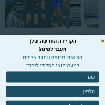
יועץ משכנתאות
הקריירה החדשה שלך
הטעויות הנפוצות בבחירת יועץ משכנתאות ואיך להימנע
מהן
מעבר לפינה!
למאמר המלא ←
השאירו פרטים ונחזור אליכם
לייעוץ לגבי מסלולי לימוד:
צרו
קשר
פוטר
יועץ משכנתאות