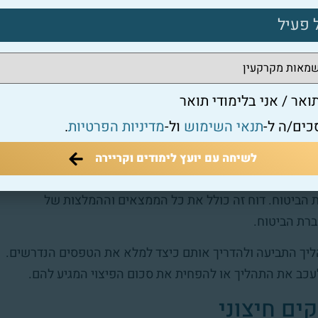
קדמות, ושיטות הערכת נזקים. בנוסף, הם מקבלים הכשרה
כבים בשטח.
כן עבודה עם לקוחות וחברות ביטוח דורשת יכולת להעביר מידע
להציע שירות מלא ומקצועי ללקוחותיהם, ולסייע להם בצורה
ואר / אני בלימודי תואר
כים/ה ל-
תנאי השימוש
ול-
מדיניות הפרטיות
.
עות הביטוחיות
לשיחה עם יועץ לימודים וקריירה
ות הביטוחיות. כאשר נגרם נזק, תפקידו של השמאי הוא
 הביטוח. דוח זה כולל את כל הממצאים וההמלצות של
רת הביטוח.
ליך התביעה ולהדריך אותם כיצד למלא את הטפסים הנדרשים.
לעכב את התהליך או להפחית את סכום הפיצוי המגיע להם.
ים חיצוני