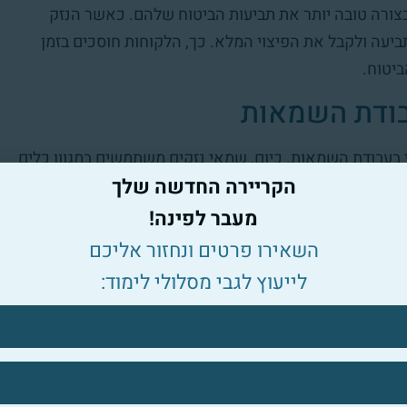
בצורה טובה יותר את תביעות הביטוח שלהם. כאשר הנזק
ביעה ולקבל את הפיצוי המלא. כך, הלקוחות חוסכים בזמן
ביטוח.
בודת השמאות
 בעבודת השמאות. כיום, שמאי נזקים משתמשים במגוון כלים
הקריירה החדשה שלך
רה יעילה ומדויקת יותר. כלים אלו כוללים מצלמות תרמיות,
אה ומפורטת של המצב בשטח.
מעבר לפינה!
השאירו פרטים ונחזור אליכם
מות שאינם נגישים בקלות, להפחית את זמן העבודה ולהגביר
לייעוץ לגבי מסלולי לימוד:
יע ללקוחותיהם שירות מקצועי ואמין יותר, ולסייע להם להימנע
דע מעמיק והבנה רחבה בתחומים שונים. השמאים לומדים את