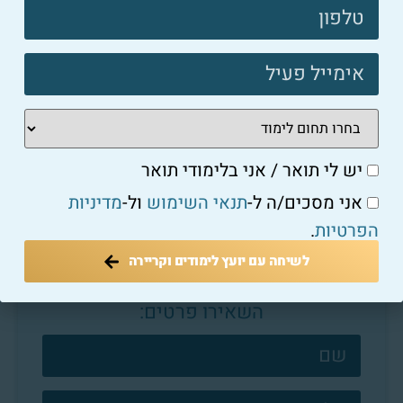
פוטר
שמאי מקרקעין
פנקס שמאי המקרקעין: כמה שמאים רשומים בישראל ומה
יש לי תואר / אני בלימודי תואר
זה אומר על הענף
אני מסכים/ה ל-
תנאי השימוש
ול-
מדיניות
למאמר המלא ←
הפרטיות
.
לשיחה עם יועץ לימודים וקריירה
השאירו פרטים:
צרו
קשר
פוטר