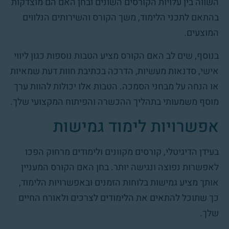
השווה בין עלויות הקורסים השונים ובחן האם הם מוצדקות
בהתאם לתכני הלימוד, משך הקורס והשירותים הנלווים
המוצעים.
בנוסף, שים לב האם הקורס מציע הטבות נוספות כגון ליווי
אישי, סדנאות מעשיות, הדרכה בכתיבת חוות דעת שמאיות
או הנחה על מבחני הסמכה. הטבות אלו יכולות להוות ערך
מוסף משמעותי בתהליך ההכשרה והפיתוח המקצועי שלך.
אפשרויות לימוד גמישות
בעידן הדיגיטלי, קורסים מקוונים ולימודים מרחוק הפכו
לאפשרות נפוצה ונגישה יותר. בחן האם הקורס המעניין
אותך מציע גמישות בלוחות הזמנים ובאפשרויות הלימוד,
כך שתוכל להתאים את הלימודים לצרכים ולאורח החיים
שלך.