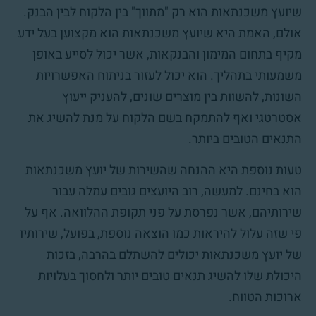
שיועץ משכנתאות הוא רק "מתווך" בין הלקוח לבין הבנק.
אולם, האמת היא שיועץ משכנתאות הוא מקצוען בעל ידע
מקיף בתחום המימון והבנקאות, אשר יכול לסייע באופן
משמעותי בתהליך. הוא יכול לעזור בניתוח האפשרויות
השונות, להשוות בין מוצרים שונים, להעניק ייעוץ
אסטרטגי ואף להתמקח בשם הלקוח על מנת להשיג את
התנאים הטובים ביותר.
טעות נוספת היא ההנחה שהשירות של יועץ משכנתאות
הוא בחינם. למעשה, רוב היועצים גובים עמלה עבור
שירותיהם, אשר נפרסת על פני תקופת ההלוואה. אף על
פי שזה עלול להיראות כמו הוצאה נוספת, בפועל, שירותיו
של יועץ משכנתאות יכולים להשתלם בהרבה, בזכות
היכולת שלו להשיג תנאים טובים יותר ולחסוך בעלויות
ארוכות הטווח.