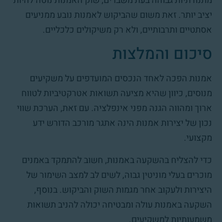
מתנודתיות גבוהה בעת משברים, שוק האמנות נוטה להיות
יציב יותר. זאת משום שהביקוש לאמנות נובע ממניעים
אסתטיים ותרבותיים, ולא רק משיקולים כלכליים.
סיכום והמלצות
אמנות הפכה לאחד הנכסים המועדפים על משקיעים
מנוסים, כיוון שהיא מציעה תשואות אטרקטיביות לטווח
ארוך ומהווה הגנה מפני אינפלציה. עם זאת, הערכת שווי
נכון של יצירות אמנות הינה אתגר מורכב הדורש ידע
מקצועי.
כדי להצליח בהשקעה באמנות, חשוב להתמקד באמנים
מוכרים בעלי מוניטין גבוה, לשים לב למצב השימור של
היצירות ולעקוב אחר מגמות השוק והביקוש. בנוסף,
השקעה באמנות עולה ומבטיחה יכולה להניב תשואות
משמעותיות למשקיעים.