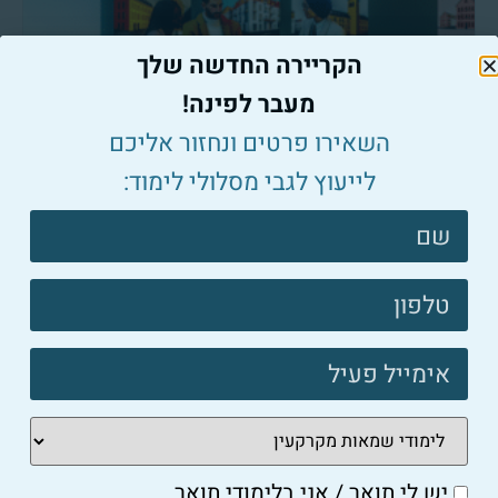
הקריירה החדשה שלך
מעבר לפינה!
השאירו פרטים ונחזור אליכם
שמאי מקרקעין
השפעת שמאות מקרקעין על תהליך קבלת משכנתא
לייעוץ לגבי מסלולי לימוד:
למאמר המלא ←
צרו
קשר
פוטר
שמאי מקרקעין
איך לבחור שמאי מקרקעין מומלץ ולהימנע מהפתעות לא
נעימות
יש לי תואר / אני בלימודי תואר